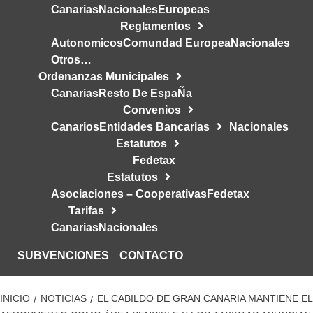
Canarias
Nacionales
Europeas
Reglamentos
Autonomicos
Comundad Europea
Nacionales
Otros…
Ordenanzas Municipales
Canarias
Resto De EspaÑa
Convenios
Canarios
Entidades Bancarias
Nacionales
Estatutos
Fedetax
Estatutos
Asociaciones – Cooperativas
Fedetax
Tarifas
Canarias
Nacionales
SUBVENCIONES
CONTACTO
INICIO
NOTICIAS
EL CABILDO DE GRAN CANARIA MANTIENE EL