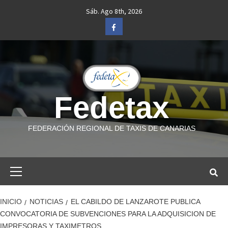
Saltar
Sáb. Ago 8th, 2026
al
Facebook
contenido
Fedetax
FEDERACIÓN REGIONAL DE TAXIS DE CANARIAS
Menú
primario
INICIO
NOTICIAS
EL CABILDO DE LANZAROTE PUBLICA
CONVOCATORIA DE SUBVENCIONES PARA LA ADQUISICION DE
IMPRESORAS Y TAXIMETROS.