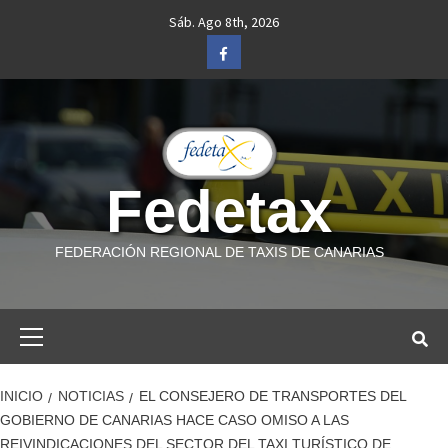
Saltar
Sáb. Ago 8th, 2026
al
Facebook
contenido
Fedetax
FEDERACIÓN REGIONAL DE TAXIS DE CANARIAS
Menú
primario
INICIO
NOTICIAS
EL CONSEJERO DE TRANSPORTES DEL
GOBIERNO DE CANARIAS HACE CASO OMISO A LAS
REIVINDICACIONES DEL SECTOR DEL TAXI TURÍSTICO DE