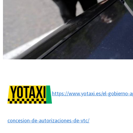
https://www.yotaxi.es/el-gobierno-a
concesion-de-autorizaciones-de-vtc/