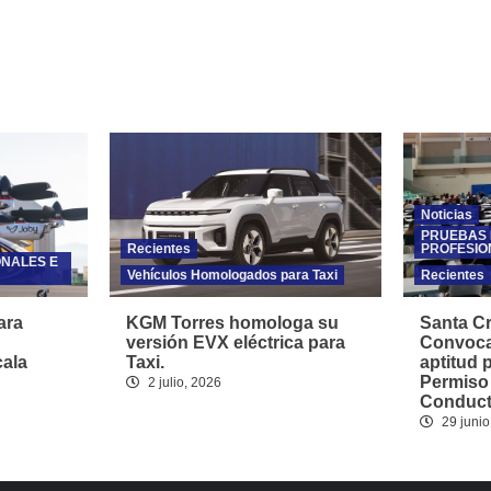
Noticias
PRUEBAS 
Recientes
PROFESIO
ONALES E
Vehículos Homologados para Taxi
Recientes
ara
KGM Torres homologa su
Santa Cr
versión EVX eléctrica para
Convoca
cala
Taxi.
aptitud 
Permiso
2 julio, 2026
Conducto
29 junio