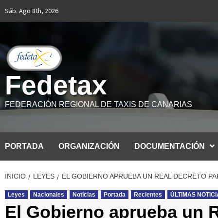
Saltar
Sáb. Ago 8th, 2026
al
contenido
Fedetax
FEDERACIÓN REGIONAL DE TAXIS DE CANARIAS
PORTADA
ORGANIZACIÓN
DOCUMENTACIÓN
INICIO
LEYES
EL GOBIERNO APRUEBA UN REAL DECRETO PA
Leyes
Nacionales
Noticias
Portada
Recientes
ÚLTIMAS NOTIC
El Gobierno aprueba un R