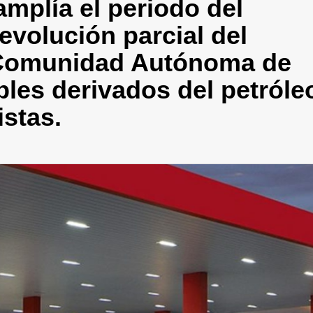
mplía el periodo del
evolución parcial del
 Comunidad Autónoma de
les derivados del petróle
istas.