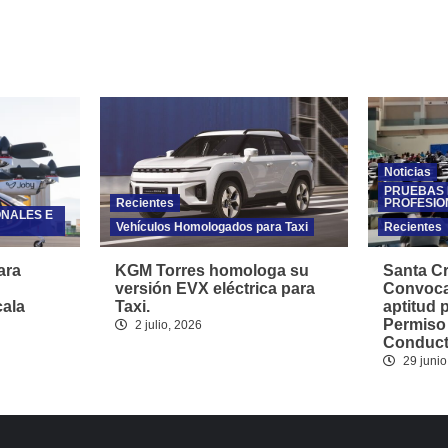
Noticias
PRUEBAS 
Recientes
PROFESIO
ONALES E
Vehículos Homologados para Taxi
Recientes
ara
KGM Torres homologa su
Santa Cr
versión EVX eléctrica para
Convoca
cala
Taxi.
aptitud 
Permiso
2 julio, 2026
Conducto
29 junio