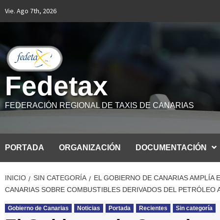
Saltar
Vie. Ago 7th, 2026
al
contenido
Fedetax
FEDERACIÓN REGIONAL DE TAXIS DE CANARIAS
PORTADA
ORGANIZACIÓN
DOCUMENTACIÓN
INICIO
SIN CATEGORÍA
EL GOBIERNO DE CANARIAS AMPLÍA 
CANARIAS SOBRE COMBUSTIBLES DERIVADOS DEL PETRÓLEO A
Gobierno de Canarias
Noticias
Portada
Recientes
Sin categoría