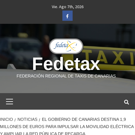
Saltar
Vie. Ago 7th, 2026
al
Facebook
contenido
Fedetax
FEDERACIÓN REGIONAL DE TAXIS DE CANARIAS
Menú
primario
INICIO
NOTICIAS
EL GOBIERNO DE CANARIAS DESTINA 1,9
MILLONES DE EUROS PARA IMPULSAR LA MOVILIDAD ELÉCTRICA
Y AMPLIAR LA RED PÚBLICA DE RECARGA