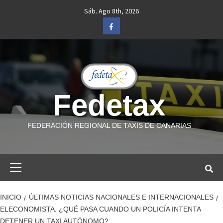
Saltar
Sáb. Ago 8th, 2026
al
Facebook
contenido
Fedetax
FEDERACIÓN REGIONAL DE TAXIS DE CANARIAS
Menú
primario
INICIO
ÚLTIMAS NOTICIAS NACIONALES E INTERNACIONALES
ELECONOMISTA. ¿QUÉ PASA CUANDO UN POLICÍA INTENTA
DETENER UN TAXI AUTÓNOMO?