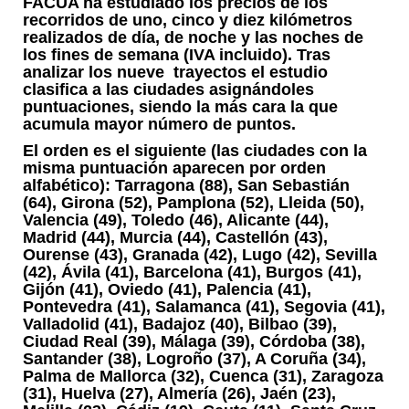
FACUA ha estudiado los precios de los
recorridos de uno, cinco y diez kilómetros
realizados de día, de noche y las noches de
los fines de semana (IVA incluido). Tras
analizar los nueve trayectos el estudio
clasifica a las ciudades asignándoles
puntuaciones, siendo la más cara la que
acumula mayor número de puntos.
El orden es el siguiente (las ciudades con la
misma puntuación aparecen por orden
alfabético): Tarragona (88), San Sebastián
(64), Girona (52), Pamplona (52), Lleida (50),
Valencia (49), Toledo (46), Alicante (44),
Madrid (44), Murcia (44), Castellón (43),
Ourense (43), Granada (42), Lugo (42), Sevilla
(42), Ávila (41), Barcelona (41), Burgos (41),
Gijón (41), Oviedo (41), Palencia (41),
Pontevedra (41), Salamanca (41), Segovia (41),
Valladolid (41), Badajoz (40), Bilbao (39),
Ciudad Real (39), Málaga (39), Córdoba (38),
Santander (38), Logroño (37), A Coruña (34),
Palma de Mallorca (32), Cuenca (31), Zaragoza
(31), Huelva (27), Almería (26), Jaén (23),