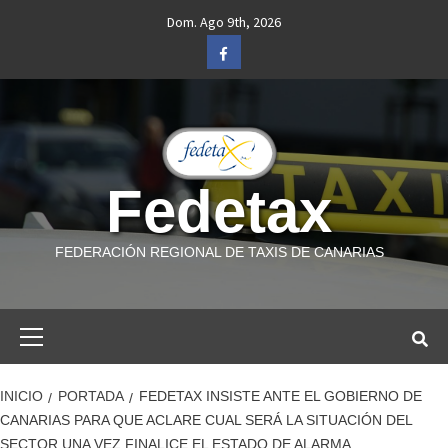
Saltar
Dom. Ago 9th, 2026
al
Facebook
contenido
Fedetax
FEDERACIÓN REGIONAL DE TAXIS DE CANARIAS
Menú
primario
INICIO
PORTADA
FEDETAX INSISTE ANTE EL GOBIERNO DE
CANARIAS PARA QUE ACLARE CUAL SERÁ LA SITUACIÓN DEL
SECTOR UNA VEZ FINALICE EL ESTADO DE ALARMA.