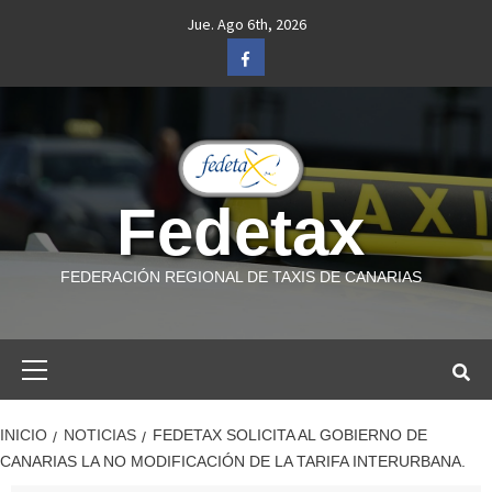
Saltar
Jue. Ago 6th, 2026
al
Facebook
contenido
Fedetax
FEDERACIÓN REGIONAL DE TAXIS DE CANARIAS
Menú
primario
INICIO
NOTICIAS
FEDETAX SOLICITA AL GOBIERNO DE
CANARIAS LA NO MODIFICACIÓN DE LA TARIFA INTERURBANA.