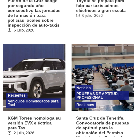
Puerto de la Cruz acoge
Toyota se prepara para
por segundo año
fabricar taxis aéreos
consecutivo las jornadas
eléctricos a gran escala
de formación para
6 julio, 2026
policías locales sobre
inspección de auto-taxis
6 julio, 2026
Noticias
PRUEBAS DE APTITUD
Recientes
PROFESIONAL
Vehículos Homologados para
Taxi
Recientes
KGM Torres homologa su
Santa Cruz de Tenerife.
versión EVX eléctrica
Convocatoria de pruebas
para Taxi.
de aptitud para la
obtención del Permiso
2 julio, 2026