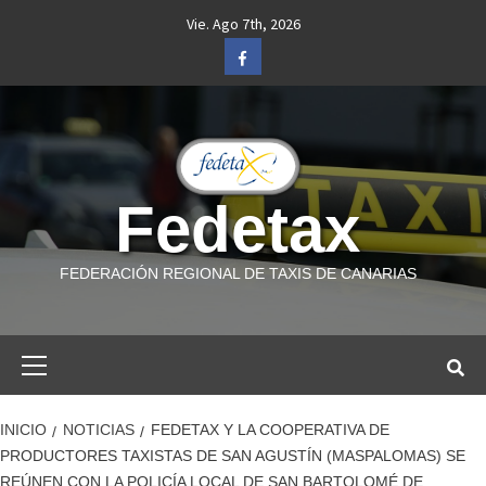
Saltar
Vie. Ago 7th, 2026
al
Facebook
contenido
Fedetax
FEDERACIÓN REGIONAL DE TAXIS DE CANARIAS
Menú
primario
INICIO
NOTICIAS
FEDETAX Y LA COOPERATIVA DE
PRODUCTORES TAXISTAS DE SAN AGUSTÍN (MASPALOMAS) SE
REÚNEN CON LA POLICÍA LOCAL DE SAN BARTOLOMÉ DE