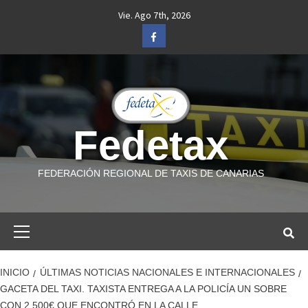
Saltar
Vie. Ago 7th, 2026
al
Facebook
contenido
Fedetax
FEDERACIÓN REGIONAL DE TAXIS DE CANARIAS
Menú
primario
INICIO
ÚLTIMAS NOTICIAS NACIONALES E INTERNACIONALES
GACETA DEL TAXI. TAXISTA ENTREGA A LA POLICÍA UN SOBRE
CON 2.500€ QUE ENCONTRÓ EN LA CALLE.