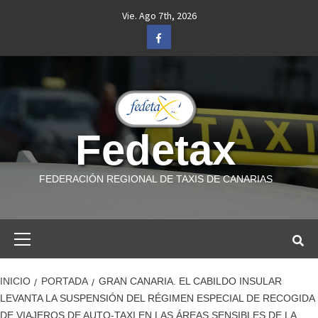
Saltar
Vie. Ago 7th, 2026
al
Facebook
contenido
Fedetax
FEDERACIÓN REGIONAL DE TAXIS DE CANARIAS
Menú
primario
INICIO
PORTADA
GRAN CANARIA. EL CABILDO INSULAR
LEVANTA LA SUSPENSIÓN DEL RÉGIMEN ESPECIAL DE RECOGIDA
DE VIAJEROS DE AUTO-TAXI EN LAS ÁREAS SENSIBLES DE LA