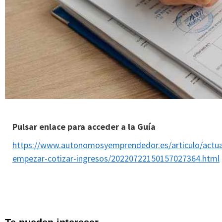
Pulsar enlace para acceder a la Guía
https://www.autonomosyemprendedor.es/articulo/actua
empezar-cotizar-ingresos/20220722150157027364.html