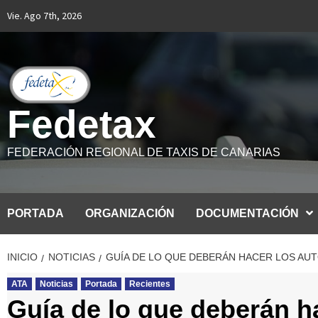
Saltar
Vie. Ago 7th, 2026
al
contenido
Fedetax
FEDERACIÓN REGIONAL DE TAXIS DE CANARIAS
PORTADA
ORGANIZACIÓN
DOCUMENTACIÓN
INICIO
NOTICIAS
GUÍA DE LO QUE DEBERÁN HACER LOS AUT
ATA
Noticias
Portada
Recientes
Guía de lo que deberán h