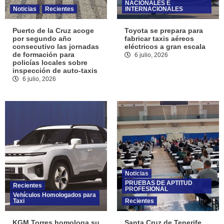
NACIONALES E
Noticias
Recientes
INTERNACIONALES
Puerto de la Cruz acoge
Toyota se prepara para
por segundo año
fabricar taxis aéreos
consecutivo las jornadas
eléctricos a gran escala
de formación para
6 julio, 2026
policías locales sobre
inspección de auto-taxis
6 julio, 2026
Noticias
PRUEBAS DE APTITUD
Recientes
PROFESIONAL
Vehículos Homologados para
Taxi
Recientes
KGM Torres homologa su
Santa Cruz de Tenerife.