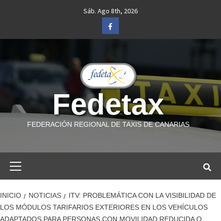
Saltar
Sáb. Ago 8th, 2026
al
Facebook
contenido
Fedetax
FEDERACIÓN REGIONAL DE TAXIS DE CANARIAS
Menú
primario
INICIO
NOTICIAS
ITV: PROBLEMÁTICA CON LA VISIBILIDAD DE
LOS MÓDULOS TARIFARIOS EXTERIORES EN LOS VEHÍCULOS
ADAPTADOS PARA PERSONAS CON MOVILIDAD REDUCIDA O