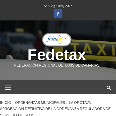
Saltar
Sáb. Ago 8th, 2026
al
Facebook
contenido
Fedetax
FEDERACIÓN REGIONAL DE TAXIS DE CANARIAS
Menú
primario
INICIO
ORDENANZAS MUNICIPALES
LA OROTAVA.
APROBACIÓN DEFINITIVA DE LA ORDENANZA REGULADORA DEL
SERVICIO DE TAXIS.