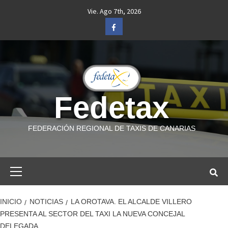
Saltar
Vie. Ago 7th, 2026
al
Facebook
contenido
Fedetax
FEDERACIÓN REGIONAL DE TAXIS DE CANARIAS
Menú
primario
INICIO
NOTICIAS
LA OROTAVA. EL ALCALDE VILLERO
PRESENTA AL SECTOR DEL TAXI LA NUEVA CONCEJAL
DELEGADA.