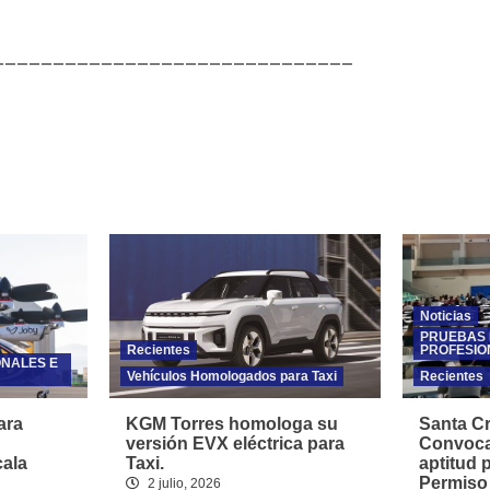
______________________________
Noticias
PRUEBAS 
Recientes
PROFESIO
ONALES E
Vehículos Homologados para Taxi
Recientes
ara
KGM Torres homologa su
Santa Cr
versión EVX eléctrica para
Convoca
cala
Taxi.
aptitud 
Permiso
2 julio, 2026