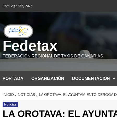
Saltar
Dom. Ago 9th, 2026
al
contenido
Fedetax
FEDERACIÓN REGIONAL DE TAXIS DE CANARIAS
PORTADA
ORGANIZACIÓN
DOCUMENTACIÓN
INICIO
NOTICIAS
LA OROTAVA: EL AYUNTAMIENTO DEROGA DE
Noticias
LA OROTAVA: EL AYUNT