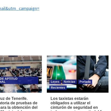
ail&utm_campaign=
DE APTITUD
NAL
Leyes
Noticias
Portada
Recientes
uz de Tenerife.
Los taxistas estarán
toria de pruebas de
obligados a utilizar el
para la obtención del
cinturón de seguridad en