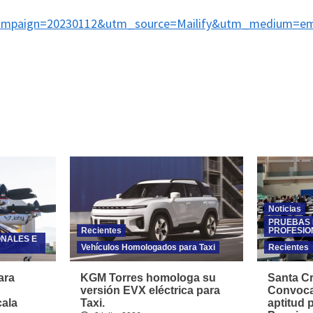
mpaign=20230112&utm_source=Mailify&utm_medium=em
Noticias
PRUEBAS 
Recientes
PROFESIO
ONALES E
Vehículos Homologados para Taxi
Recientes
ara
KGM Torres homologa su
Santa Cr
versión EVX eléctrica para
Convoca
cala
Taxi.
aptitud 