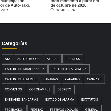
 Municipal de
todo momento a partir del 1
r de Auto-Taxi.
de octubre de 2026.
, 2026
26 junio, 2026
Categorías
ATA
AUTONOMICOS
AYUDAS
BUSINESS
CABILDO DE GRAN CANARIA
CABILDO DE LA GOMERA
CABILDO DE TENERIFE
CANARIAS
CANARIAS
CANARIAS
CONVENIOS
CORONAVIRUS
DECRETO
ENTIDADES BANCARIAS
ESTADO DE ALARMA
ESTATUTOS
FEDERACION
FEDETAX
FESTIVOS LOCALES
GENERAL