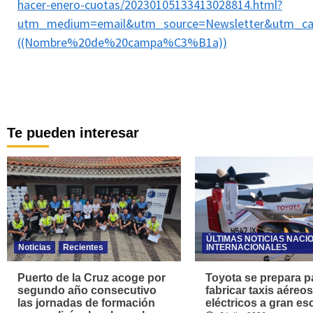
hacer-enero-cuotas/20230105133413028814.html?
utm_medium=email&utm_source=Newsletter&utm_ca
((Nombre%20de%20campa%C3%B1a))
Te pueden interesar
ÚLTIMAS NOTICIAS NACI
Noticias
Recientes
INTERNACIONALES
Puerto de la Cruz acoge por
Toyota se prepara p
segundo año consecutivo
fabricar taxis aéreos
las jornadas de formación
eléctricos a gran es