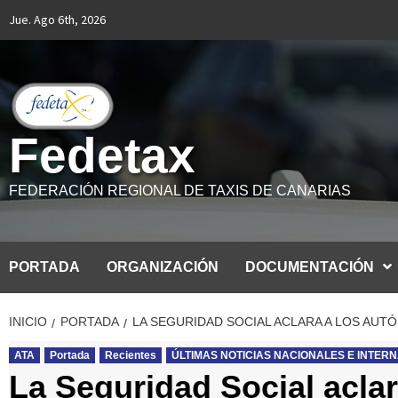
Saltar
Jue. Ago 6th, 2026
al
contenido
Fedetax
FEDERACIÓN REGIONAL DE TAXIS DE CANARIAS
PORTADA
ORGANIZACIÓN
DOCUMENTACIÓN
INICIO
PORTADA
LA SEGURIDAD SOCIAL ACLARA A LOS AU
ATA
Portada
Recientes
ÚLTIMAS NOTICIAS NACIONALES E INTER
La Seguridad Social acla