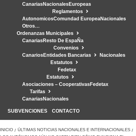
Canarias
Nacionales
Europeas
Reglamentos
Autonomicos
Comundad Europea
Nacionales
Otros…
Ordenanzas Municipales
Canarias
Resto De EspaÑa
Convenios
Canarios
Entidades Bancarias
Nacionales
Estatutos
Fedetax
Estatutos
Asociaciones – Cooperativas
Fedetax
Tarifas
Canarias
Nacionales
SUBVENCIONES
CONTACTO
INICIO
ÚLTIMAS NOTICIAS NACIONALES E INTERNACIONALES