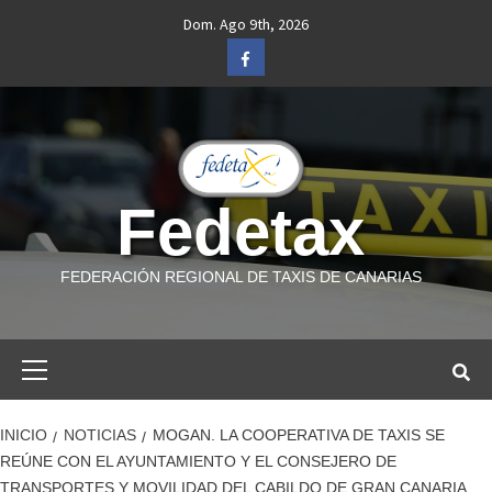
Saltar
Dom. Ago 9th, 2026
al
Facebook
contenido
Fedetax
FEDERACIÓN REGIONAL DE TAXIS DE CANARIAS
Menú
primario
INICIO
NOTICIAS
MOGAN. LA COOPERATIVA DE TAXIS SE
REÚNE CON EL AYUNTAMIENTO Y EL CONSEJERO DE
TRANSPORTES Y MOVILIDAD DEL CABILDO DE GRAN CANARIA.