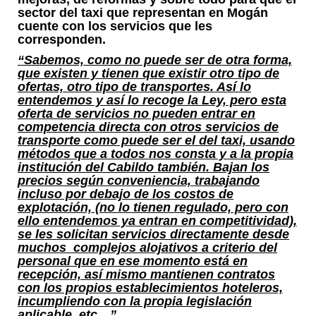
sector del taxi que representan en Mogán
cuente con los servicios que les
corresponden.
“Sabemos, como no puede ser de otra forma,
que existen y tienen que existir otro tipo de
ofertas, otro tipo de transportes. Así lo
entendemos y así lo recoge la Ley, pero esta
oferta de servicios no pueden entrar en
competencia directa con otros servicios de
transporte como puede ser el del taxi, usando
métodos que a todos nos consta y a la propia
institución del Cabildo también. Bajan los
precios según conveniencia, trabajando
incluso por debajo de los costos de
explotación, (no lo tienen regulado, pero con
ello entendemos ya entran en competitividad),
se les solicitan servicios directamente desde
muchos complejos alojativos a criterio del
personal que en ese momento está en
recepción, así mismo mantienen contratos
con los propios establecimientos hoteleros,
incumpliendo con la propia legislación
aplicable, etc…”