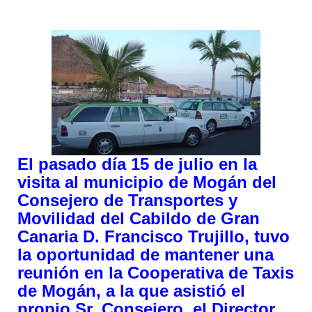
El pasado día 15 de julio en la
visita al municipio de Mogán del
Consejero de Transportes y
Movilidad del Cabildo de Gran
Canaria D. Francisco Trujillo, tuvo
la oportunidad de mantener una
reunión en la Cooperativa de Taxis
de Mogán, a la que asistió el
propio Sr. Consejero, el Director