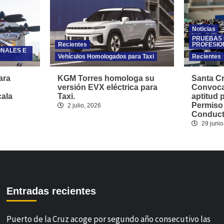
Noticias
PRUEBAS 
Recientes
PROFESIO
ONALES E
Vehículos Homologados para Taxi
Recientes
ara
KGM Torres homologa su
Santa Cr
versión EVX eléctrica para
Convoca
cala
Taxi.
aptitud 
Permiso
2 julio, 2026
Conducto
29 junio
Entradas recientes
Puerto de la Cruz acoge por segundo año consecutivo las