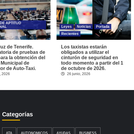
DE APTITUD
NAL
Leyes
Noticias
Portada
Recientes
uz de Tenerife.
Los taxistas estarán
toria de pruebas de
obligados a utilizar el
para la obtención del
cinturón de seguridad en
 Municipal de
todo momento a partir del 1
r de Auto-Taxi.
de octubre de 2026.
, 2026
26 junio, 2026
Categorías
ATA
AUTONOMICOS
AYUDAS
BUSINESS