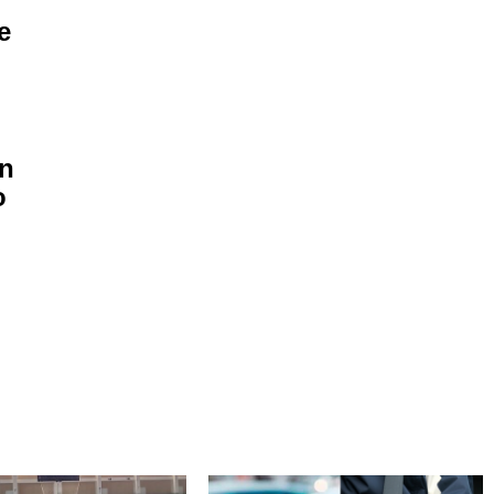
e
en
o