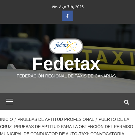
Saltar
Vie. Ago 7th, 2026
al
Facebook
contenido
Fedetax
FEDERACIÓN REGIONAL DE TAXIS DE CANARIAS
Menú
primario
INICIO
PRUEBAS DE APTITUD PROFESIONAL
PUERTO DE LA
CRUZ. PRUEBAS DE APTITUD PARA LA OBTENCIÓN DEL PERMISO
MUNICIPAL DE CONDUCTOR DE AUTO-TAXI: CONVOCATORIA