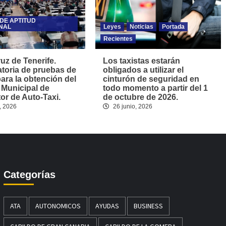
DE APTITUD
NAL
Leyes
Noticias
Portada
Recientes
uz de Tenerife.
Los taxistas estarán
toria de pruebas de
obligados a utilizar el
para la obtención del
cinturón de seguridad en
 Municipal de
todo momento a partir del 1
r de Auto-Taxi.
de octubre de 2026.
, 2026
26 junio, 2026
Categorías
ATA
AUTONOMICOS
AYUDAS
BUSINESS