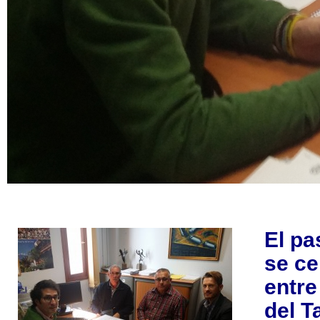
El pa
se ce
entre
del T