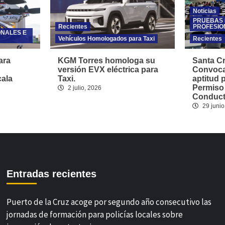
Noticias
PRUEBAS 
Recientes
PROFESIO
ONALES E
Vehículos Homologados para Taxi
Recientes
ara
KGM Torres homologa su
Santa Cr
versión EVX eléctrica para
Convoca
cala
Taxi.
aptitud 
Permiso
2 julio, 2026
Conducto
29 junio
Entradas recientes
Puerto de la Cruz acoge por segundo año consecutivo las
jornadas de formación para policías locales sobre