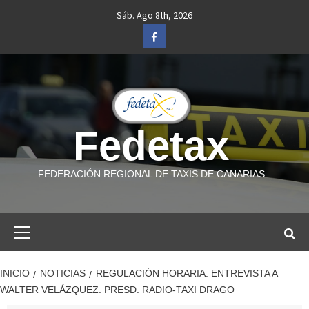
Saltar
Sáb. Ago 8th, 2026
al
Facebook
contenido
Fedetax
FEDERACIÓN REGIONAL DE TAXIS DE CANARIAS
Menú
primario
INICIO
NOTICIAS
REGULACIÓN HORARIA: ENTREVISTA A
WALTER VELÁZQUEZ. PRESD. RADIO-TAXI DRAGO