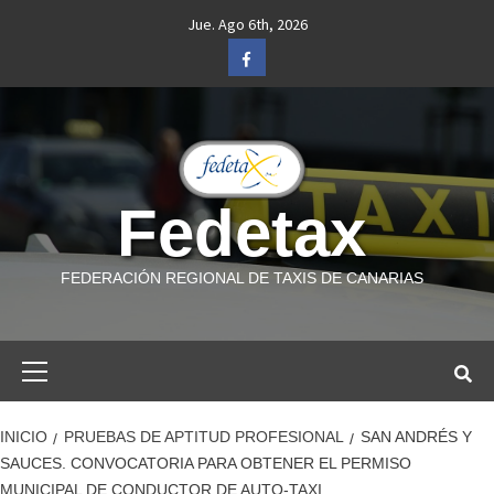
Saltar
Jue. Ago 6th, 2026
al
Facebook
contenido
Fedetax
FEDERACIÓN REGIONAL DE TAXIS DE CANARIAS
Menú
primario
INICIO
PRUEBAS DE APTITUD PROFESIONAL
SAN ANDRÉS Y
SAUCES. CONVOCATORIA PARA OBTENER EL PERMISO
MUNICIPAL DE CONDUCTOR DE AUTO-TAXI.