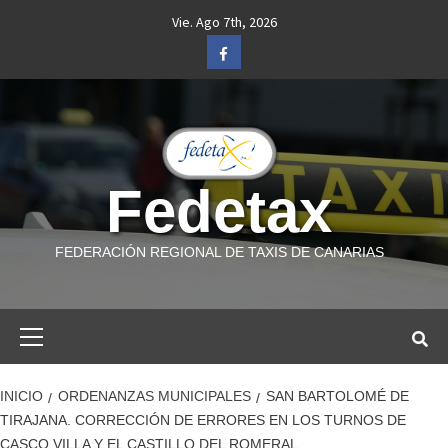
Saltar
Vie. Ago 7th, 2026
al
Facebook
contenido
Fedetax
FEDERACIÓN REGIONAL DE TAXIS DE CANARIAS
Menú
primario
INICIO
ORDENANZAS MUNICIPALES
SAN BARTOLOMÉ DE
TIRAJANA. CORRECCIÓN DE ERRORES EN LOS TURNOS DE
CASCO VILLA Y EL CASTILLO DEL ROMERAL.