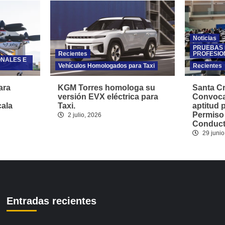
Noticias
PRUEBAS 
Recientes
PROFESIO
ONALES E
Vehículos Homologados para Taxi
Recientes
ara
KGM Torres homologa su
Santa Cr
versión EVX eléctrica para
Convoca
cala
Taxi.
aptitud 
Permiso
2 julio, 2026
Conducto
29 junio
Entradas recientes