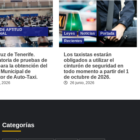
DE APTITUD
NAL
Leyes
Noticias
Portada
Recientes
uz de Tenerife.
Los taxistas estarán
toria de pruebas de
obligados a utilizar el
para la obtención del
cinturón de seguridad en
 Municipal de
todo momento a partir del 1
r de Auto-Taxi.
de octubre de 2026.
, 2026
26 junio, 2026
Categorías