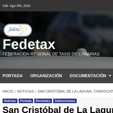
Saltar
Sáb. Ago 8th, 2026
al
contenido
Fedetax
FEDERACIÓN REGIONAL DE TAXIS DE CANARIAS
PORTADA
ORGANIZACIÓN
DOCUMENTACIÓN
INICIO
NOTICIAS
SAN CRISTÓBAL DE LA LAGUNA: CONVOCAT
Noticias
Portada
Recientes
Subvenciones
San Cristóbal de La Lagu