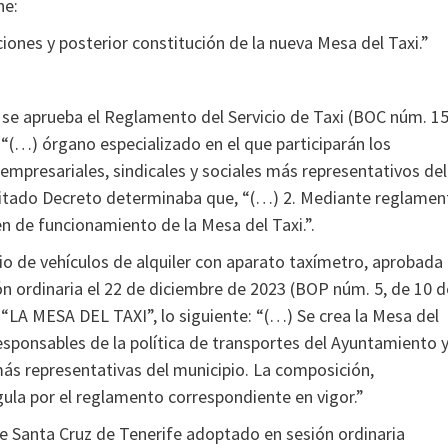
ne:
ciones y posterior constitución de la nueva Mesa del Taxi.”
e se aprueba el Reglamento del Servicio de Taxi (BOC núm. 15
“(…) órgano especializado en el que participarán los
 empresariales, sindicales y sociales más representativos del
l citado Decreto determinaba que, “(…) 2. Mediante reglamen
en de funcionamiento de la Mesa del Taxi.”.
cio de vehículos de alquiler con aparato taxímetro, aprobada
n ordinaria el 22 de diciembre de 2023 (BOP núm. 5, de 10 d
a “LA MESA DEL TAXI”, lo siguiente: “(…) Se crea la Mesa del
esponsables de la política de transportes del Ayuntamiento 
ás representativas del municipio. La composición,
gula por el reglamento correspondiente en vigor.”
e Santa Cruz de Tenerife adoptado en sesión ordinaria