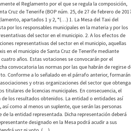
vamente el Reglamento por el que se regula la composición,
nta Cruz de Tenerife (BOP núm. 25, de 27 de febrero de 2017
glamento, apartados 1 y 2, “(…) 1. La Mesa del Taxi del
 por los responsables municipales en la materia y por los
sentativas del sector en el municipio. 2. A los efectos de
iones representativas del sector en el municipio, aquellas
axis en el municipio de Santa Cruz de Tenerife mediante
a cuatro años. Estas votaciones se convocarán por el
cha convocatoria las normas por las que habrán de regirse d
o. Conforme a lo señalado en el párrafo anterior, formarán
 asociaciones y otras organizaciones del sector que obteng
 titulares de licencias municipales. En consecuencia, el
de los resultados obtenidos. La entidad o entidades así
, así como al menos un suplente, que serán las personas
re de la entidad representada. Dicha representación deberá
representante designado en la Mesa podrá acudir a sus
endrá voz ni voto. (…)