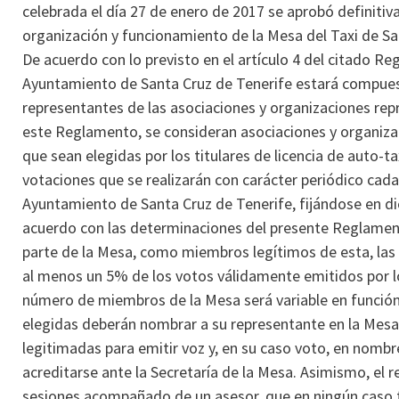
celebrada el día 27 de enero de 2017 se aprobó definiti
organización y funcionamiento de la Mesa del Taxi de Sa
De acuerdo con lo previsto en el artículo 4 del citado Re
Ayuntamiento de Santa Cruz de Tenerife estará compuesta
representantes de las asociaciones y organizaciones repre
este Reglamento, se consideran asociaciones y organizac
que sean elegidas por los titulares de licencia de auto-t
votaciones que se realizarán con carácter periódico cad
Ayuntamiento de Santa Cruz de Tenerife, fijándose en di
acuerdo con las determinaciones del presente Reglament
parte de la Mesa, como miembros legítimos de esta, las
al menos un 5% de los votos válidamente emitidos por los
número de miembros de la Mesa será variable en función 
elegidas deberán nombrar a su representante en la Mesa
legitimadas para emitir voz y, en su caso voto, en nomb
acreditarse ante la Secretaría de la Mesa. Asimismo, el 
sesiones acompañado de un asesor, que en ningún caso t