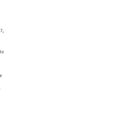
7,
to
e
y