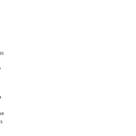
as
P
a
ue
es