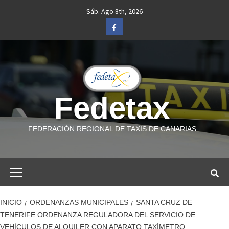
Saltar
Sáb. Ago 8th, 2026
al
Facebook
contenido
Fedetax
FEDERACIÓN REGIONAL DE TAXIS DE CANARIAS
Menú
primario
INICIO
ORDENANZAS MUNICIPALES
SANTA CRUZ DE
TENERIFE.ORDENANZA REGULADORA DEL SERVICIO DE
VEHÍCULOS DE ALQUILER CON APARATO TAXÍMETRO