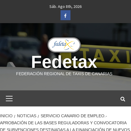
Saltar
Sáb. Ago 8th, 2026
al
Facebook
contenido
Fedetax
FEDERACIÓN REGIONAL DE TAXIS DE CANARIAS
Menú
primario
INICIO
NOTICIAS
SERVICIO CANARIO DE EMPLEO.-
APROBACIÓN DE LAS BASES REGULADORAS Y CONVOCATORIA
DE SUBVENCIONES DESTINADAS A LA FINANCIACIÓN DE NUEVOS