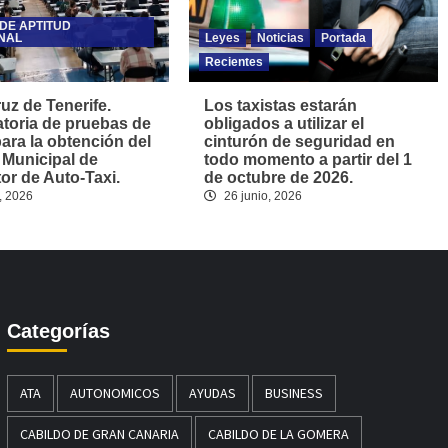
DE APTITUD
NAL
Leyes
Noticias
Portada
Recientes
uz de Tenerife.
Los taxistas estarán
toria de pruebas de
obligados a utilizar el
para la obtención del
cinturón de seguridad en
 Municipal de
todo momento a partir del 1
r de Auto-Taxi.
de octubre de 2026.
, 2026
26 junio, 2026
Categorías
ATA
AUTONOMICOS
AYUDAS
BUSINESS
CABILDO DE GRAN CANARIA
CABILDO DE LA GOMERA