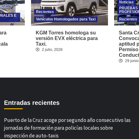
Noticias
PRUEBAS 
Recientes
PROFESIO
ONALES E
Vehículos Homologados para Taxi
Recientes
ara
KGM Torres homologa su
Santa Cr
versión EVX eléctrica para
Convoca
cala
Taxi.
aptitud 
Permiso
2 julio, 2026
Conducto
29 junio
Entradas recientes
Puerto de la Cruz acoge por segundo año consecutivo las
jornadas de formación para policías locales sobre
inspección de auto-taxis