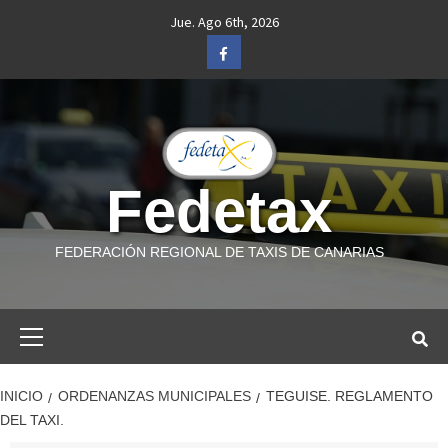
Saltar
Jue. Ago 6th, 2026
al
Facebook
contenido
Fedetax
FEDERACIÓN REGIONAL DE TAXIS DE CANARIAS
Menú
primario
INICIO
ORDENANZAS MUNICIPALES
TEGUISE. REGLAMENTO
DEL TAXI.