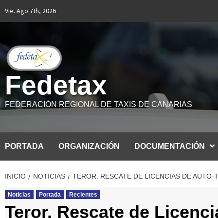
Saltar
Vie. Ago 7th, 2026
al
contenido
Fedetax
FEDERACIÓN REGIONAL DE TAXIS DE CANARIAS
PORTADA
ORGANIZACIÓN
DOCUMENTACIÓN
INICIO
NOTICIAS
TEROR. RESCATE DE LICENCIAS DE AUTO-T
Noticias
Portada
Recientes
Teror. Rescate de Licenci