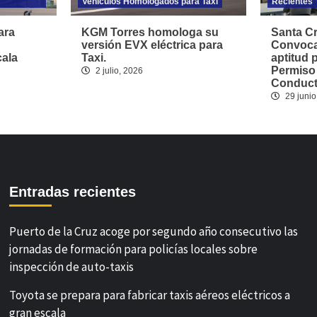
Vehículos Homologados para Taxi
Recientes
ara
KGM Torres homologa su
Santa Cr
versión EVX eléctrica para
Convoca
cala
Taxi.
aptitud 
Permiso
2 julio, 2026
Conducto
29 junio
Entradas recientes
Puerto de la Cruz acoge por segundo año consecutivo las
jornadas de formación para policías locales sobre
inspección de auto-taxis
Toyota se prepara para fabricar taxis aéreos eléctricos a
gran escala