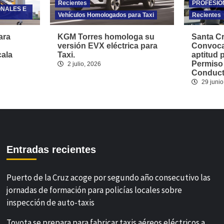
Recientes
PROFESIO
ONALES E
Vehículos Homologados para Taxi
Recientes
ara
KGM Torres homologa su
Santa Cr
versión EVX eléctrica para
Convoca
cala
Taxi.
aptitud 
Permiso
2 julio, 2026
Conducto
29 junio
Entradas recientes
Puerto de la Cruz acoge por segundo año consecutivo las
jornadas de formación para policías locales sobre
inspección de auto-taxis
Toyota se prepara para fabricar taxis aéreos eléctricos a