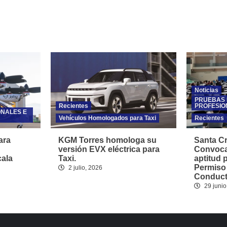
Noticias
PRUEBAS 
Recientes
PROFESIO
ONALES E
Vehículos Homologados para Taxi
Recientes
ara
KGM Torres homologa su
Santa Cr
versión EVX eléctrica para
Convoca
cala
Taxi.
aptitud 
Permiso
2 julio, 2026
Conducto
29 junio