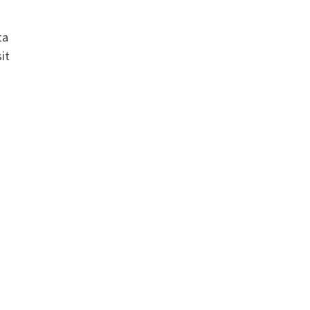
ta
it