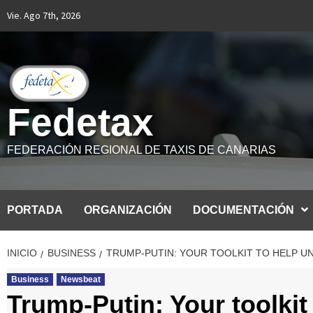
Saltar
Vie. Ago 7th, 2026
al
contenido
Fedetax
FEDERACIÓN REGIONAL DE TAXIS DE CANARIAS
PORTADA
ORGANIZACIÓN
DOCUMENTACIÓN
INICIO
BUSINESS
TRUMP-PUTIN: YOUR TOOLKIT TO HELP 
Business
Newsbeat
Trump-Putin: Your toolkit