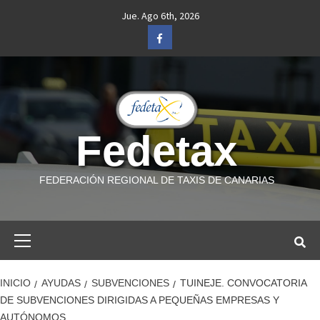
Saltar
Jue. Ago 6th, 2026
al
Facebook
contenido
Fedetax
FEDERACIÓN REGIONAL DE TAXIS DE CANARIAS
Menú
primario
INICIO
AYUDAS
SUBVENCIONES
TUINEJE. CONVOCATORIA
DE SUBVENCIONES DIRIGIDAS A PEQUEÑAS EMPRESAS Y
AUTÓNOMOS.