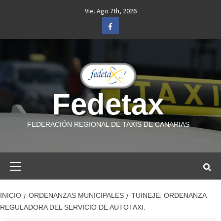
Saltar
Vie. Ago 7th, 2026
al
Facebook
contenido
Fedetax
FEDERACIÓN REGIONAL DE TAXIS DE CANARIAS
Menú
primario
INICIO
ORDENANZAS MUNICIPALES
TUINEJE. ORDENANZA
REGULADORA DEL SERVICIO DE AUTOTAXI.