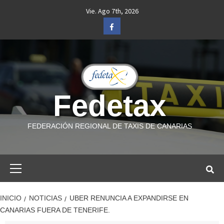
Saltar
Vie. Ago 7th, 2026
al
Facebook
contenido
Fedetax
FEDERACIÓN REGIONAL DE TAXIS DE CANARIAS
Menú
primario
INICIO
NOTICIAS
UBER RENUNCIA A EXPANDIRSE EN
CANARIAS FUERA DE TENERIFE.