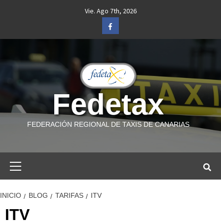
Saltar
Vie. Ago 7th, 2026
al
Facebook
contenido
Fedetax
FEDERACIÓN REGIONAL DE TAXIS DE CANARIAS
Menú
primario
INICIO
BLOG
TARIFAS
ITV
ITV