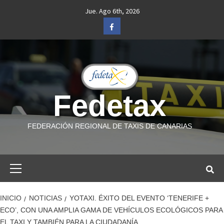
Saltar
Jue. Ago 6th, 2026
al
Facebook
contenido
Fedetax
FEDERACIÓN REGIONAL DE TAXIS DE CANARIAS
Menú
primario
INICIO
NOTICIAS
YOTAXI. ÉXITO DEL EVENTO ‘TENERIFE +
ECO’, CON UNA AMPLIA GAMA DE VEHÍCULOS ECOLÓGICOS PARA
EL TAXI Y TAMBIÉN PARA LA CIUDADANÍA.