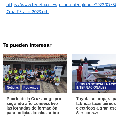
https://www.fedetax.es/wp-content/uploads/2023/07/BO
Cruz-TF-ano-2023.pdf
Te pueden interesar
ÚLTIMAS NOTICIAS NACI
Noticias
Recientes
INTERNACIONALES
Puerto de la Cruz acoge por
Toyota se prepara p
segundo año consecutivo
fabricar taxis aéreos
las jornadas de formación
eléctricos a gran es
para policías locales sobre
6 julio, 2026