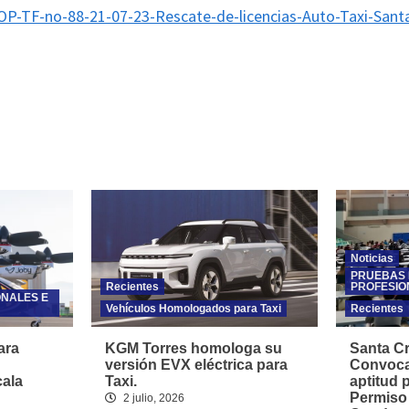
P-TF-no-88-21-07-23-Rescate-de-licencias-Auto-Taxi-Sant
Noticias
PRUEBAS 
Recientes
PROFESIO
ONALES E
Vehículos Homologados para Taxi
Recientes
ara
KGM Torres homologa su
Santa Cr
versión EVX eléctrica para
Convoca
cala
Taxi.
aptitud 
Permiso
2 julio, 2026