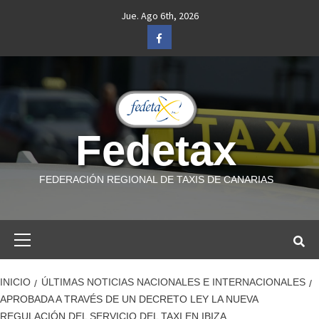
Saltar
Jue. Ago 6th, 2026
al
Facebook
contenido
Fedetax
FEDERACIÓN REGIONAL DE TAXIS DE CANARIAS
Menú
primario
INICIO
ÚLTIMAS NOTICIAS NACIONALES E INTERNACIONALES
APROBADA A TRAVÉS DE UN DECRETO LEY LA NUEVA
REGULACIÓN DEL SERVICIO DEL TAXI EN IBIZA