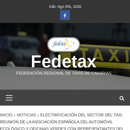
Saltar
Sáb. Ago 8th, 2026
al
Facebook
contenido
Fedetax
FEDERACIÓN REGIONAL DE TAXIS DE CANARIAS
Menú
primario
INICIO
NOTICIAS
ELECTRIFICACIÓN DEL SECTOR DEL TAXI.
REUNIÓN DE LA ASOCIACIÓN ESPAÑOLA DEL AUTOMÓVIL
ECOLÓGICO Y OFICINAS VERDES CON REPRESENTANTES DEL