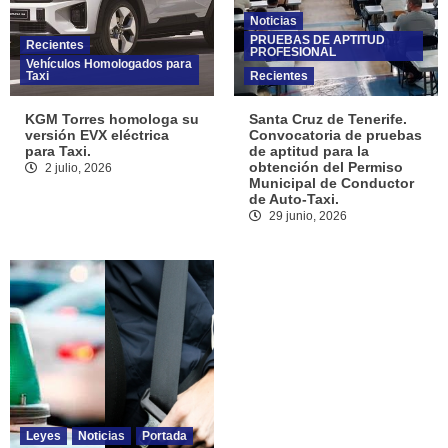
Noticias
PRUEBAS DE APTITUD
Recientes
PROFESIONAL
Vehículos Homologados para
Taxi
Recientes
KGM Torres homologa su
Santa Cruz de Tenerife.
versión EVX eléctrica
Convocatoria de pruebas
para Taxi.
de aptitud para la
obtención del Permiso
2 julio, 2026
Municipal de Conductor
de Auto-Taxi.
29 junio, 2026
Leyes
Noticias
Portada