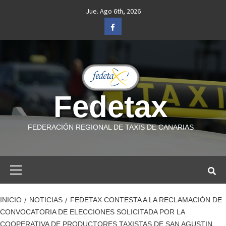
Saltar
Jue. Ago 6th, 2026
al
Facebook
contenido
Fedetax
FEDERACIÓN REGIONAL DE TAXIS DE CANARIAS
Menú
primario
INICIO
NOTICIAS
FEDETAX CONTESTA A LA RECLAMACIÓN DE
CONVOCATORIA DE ELECCIONES SOLICITADA POR LA
COOPERATIVA DE PRODUCTORES TAXISTAS DE SAN AGUSTIN.