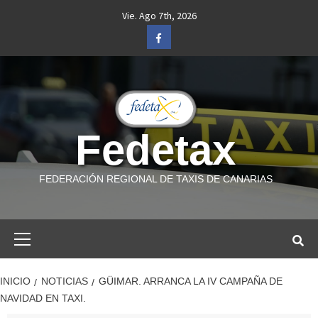
Saltar
Vie. Ago 7th, 2026
al
Facebook
contenido
Fedetax
FEDERACIÓN REGIONAL DE TAXIS DE CANARIAS
Menú
primario
INICIO
NOTICIAS
GÜIMAR. ARRANCA LA IV CAMPAÑA DE
NAVIDAD EN TAXI.