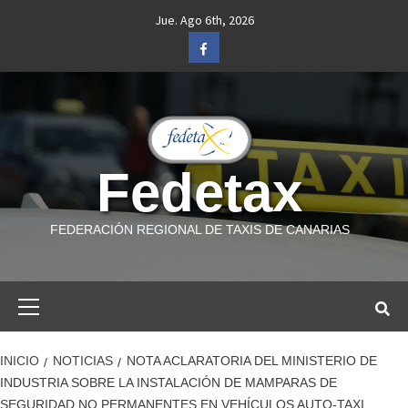
Saltar
Jue. Ago 6th, 2026
al
Facebook
contenido
Fedetax
FEDERACIÓN REGIONAL DE TAXIS DE CANARIAS
Menú
primario
INICIO
NOTICIAS
NOTA ACLARATORIA DEL MINISTERIO DE
INDUSTRIA SOBRE LA INSTALACIÓN DE MAMPARAS DE
SEGURIDAD NO PERMANENTES EN VEHÍCULOS AUTO-TAXI.