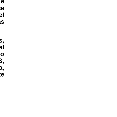
de
se
el
as
s,
el
so
S,
a,
te