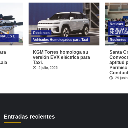
Noticias
PRUEBAS 
Recientes
PROFESIO
ONALES E
Vehículos Homologados para Taxi
Recientes
ara
KGM Torres homologa su
Santa Cr
versión EVX eléctrica para
Convoca
cala
Taxi.
aptitud 
Permiso
2 julio, 2026
Conducto
29 junio
Entradas recientes